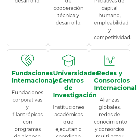
desarrollo.
de
iniciativas de
cooperación
capital
técnica y
humano,
desarrollo.
empleabilidad
y
competitividad.
Fundaciones
Universidades
Redes y
Internacionales
y Centros
Consorcios
de
Internaciona
Fundaciones
Investigación
corporativas
Alianzas
y
Instituciones
globales,
filantrópicas
académicas
redes de
con
que
conocimiento
programas
ejecutan o
y consorcios
de alcance
coordinan
multi-actor