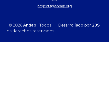
projects@andap.org
© 2026
Andap
| Todos
Desarrollado por
20S
los derechos reservados