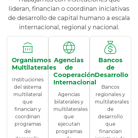
lideran, financian o coordinan iniciativas
de desarrollo de capital humano a escala
internacional, regional y nacional.
Organismos
Agencias
Bancos
Multilaterales
de
de
Cooperación
Desarrollo
Instituciones
Internacional
del sistema
Bancos
multilateral
Agencias
regionales y
que
bilaterales y
multilaterales
financian y
multilaterales
de
coordinan
que
desarrollo
programas
ejecutan
que
de
programas
financian