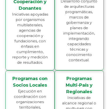
Desarrollo conjunto
Cooperación y
de arquitecturas
Donantes
programáticas,
Iniciativas apoyadas
marcos de
por organismos
gobernanza y
multilaterales,
planes de
agencias de
implementación,
cooperación y
integrando
fundaciones, con
capacidades
énfasis en
técnicas y
cumplimiento,
conocimiento
reporte y medición
contextual.
de resultados.
Programas con
Programas
Socios Locales
Multi-País y
Ejecución en
Regionales
coordinación con
Iniciativas de
organizaciones
alcance regional o
territoriales,
multi-país con